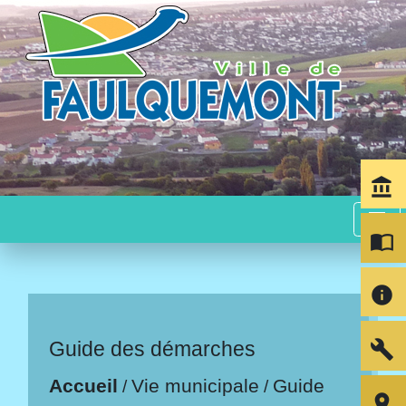
account_balance
menu
import_contacts
info
build
Guide des démarches
Accueil
Vie municipale
Guide
/
/
room