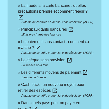
La fraude à la carte bancaire : quelles
précautions prendre et comment réagir ?
open_in_new
Autorité de contrôle prudentiel et de résolution (ACPR)
open_in_new
Principaux tarifs bancaires
Ministère chargé des finances
Le paiement sans contact : comment ça
open_in_new
marche ?
Autorité de contrôle prudentiel et de résolution (ACPR)
open_in_new
Le chèque sans provision
La finance pour tous
open_in_new
Les différents moyens de paiement
Banque de France
Cash back : un nouveau moyen pour
open_in_new
retirer des espèces
Autorité de contrôle prudentiel et de résolution (ACPR)
Dans quels pays peut-on payer en
euros ?