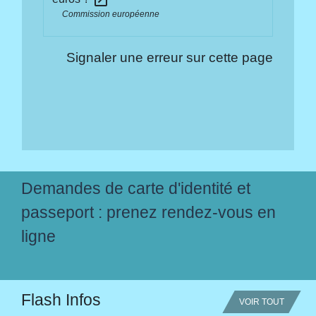
open_in_new
Commission européenne
Signaler une erreur sur cette page
Demandes de carte d'identité et
passeport : prenez rendez-vous en
ligne
Flash Infos
VOIR TOUT