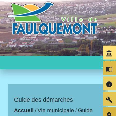
account_balance
menu
import_contacts
info
build
Guide des démarches
Accueil
Vie municipale
Guide
/
/
room