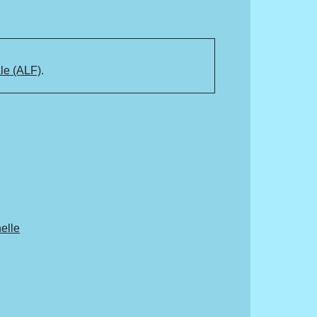
ale (ALF)
.
elle