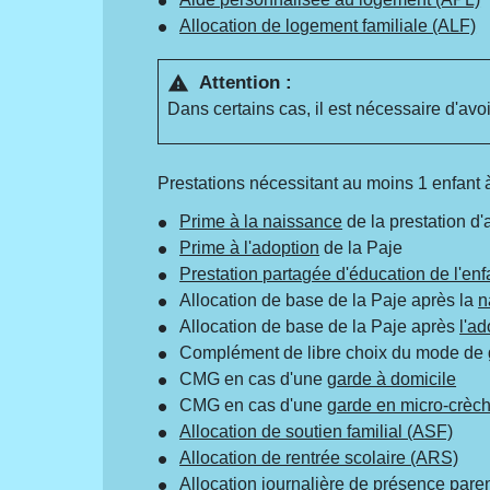
Allocation de logement familiale (ALF)
Attention :
warning
Dans certains cas, il est nécessaire d'avo
Prestations nécessitant au moins 1 enfant 
Prime à la naissance
de la prestation d'
Prime à l'adoption
de la Paje
Prestation partagée d'éducation de l'enf
Allocation de base de la Paje après la
n
Allocation de base de la Paje après
l'ad
Complément de libre choix du mode de g
CMG en cas d'une
garde à domicile
CMG en cas d'une
garde en micro-crèc
Allocation de soutien familial (ASF)
Allocation de rentrée scolaire (ARS)
Allocation journalière de présence pare