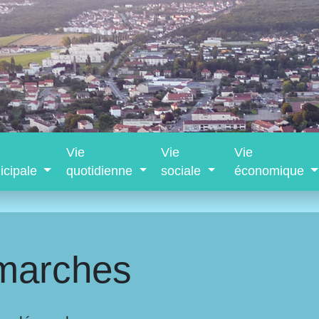
Vie
Vie
Vie
icipale
quotidienne
sociale
économique
marches