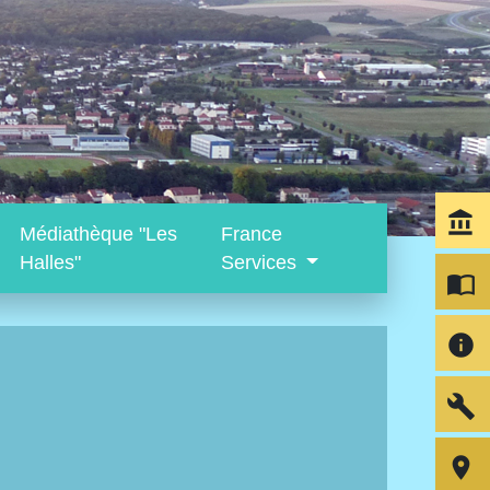
account_balance
Médiathèque "Les
France
Halles"
Services
import_contacts
info
build
room