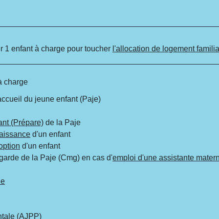
ir 1 enfant à charge pour toucher
l'allocation de logement famili
à charge
accueil du jeune enfant (Paje)
ant (Prépare)
de la Paje
aissance
d'un enfant
option
d'un enfant
arde de la Paje (Cmg) en cas d'
emploi d'une assistante matern
he
ntale (AJPP)