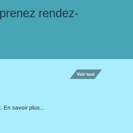
 prenez rendez-
Voir tout
 En savoir plus...