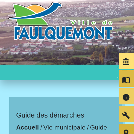
account_balance
menu
import_contacts
info
build
Guide des démarches
Accueil
Vie municipale
Guide
/
/
room