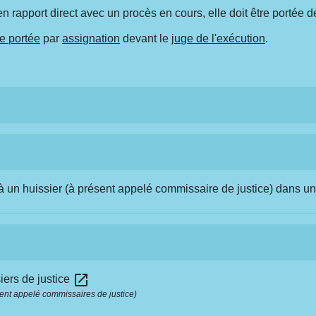
en rapport direct avec un procès en cours, elle doit être portée de
re portée
par
assignation
devant le
juge de l'exécution
.
à un huissier (à présent appelé commissaire de justice) dans un l
open_in_new
iers de justice
sent appelé commissaires de justice)