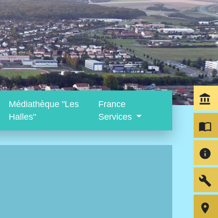
account_balance
Médiathèque "Les
France
Halles"
Services
import_contacts
info
build
room