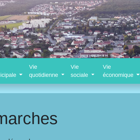
Vie
Vie
Vie
icipale
quotidienne
sociale
économique
marches