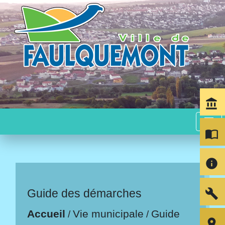
account_balance
menu
import_contacts
info
build
Guide des démarches
Accueil
Vie municipale
Guide
/
/
room