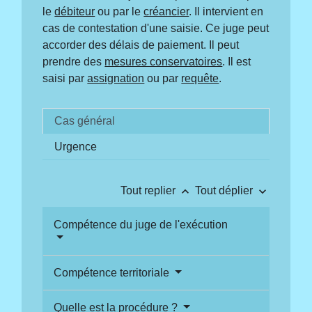
le
débiteur
ou par le
créancier
. Il intervient en
cas de contestation d'une saisie. Ce juge peut
accorder des délais de paiement. Il peut
prendre des
mesures conservatoires
. Il est
saisi par
assignation
ou par
requête
.
Cas général
Urgence
keyboard_arrow_up
keyboard_arrow_down
Tout replier
Tout déplier
Compétence du juge de l'exécution
Compétence territoriale
Quelle est la procédure ?