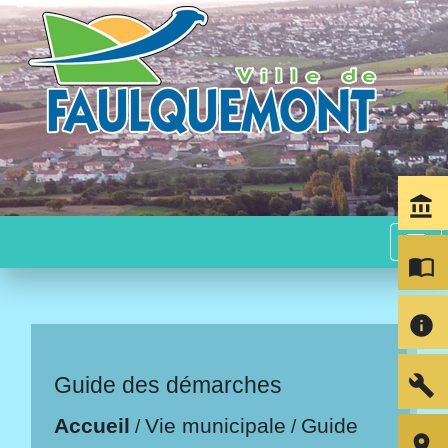
account_balance
menu
import_contacts
info
build
Guide des démarches
Accueil
Vie municipale
Guide
/
/
room