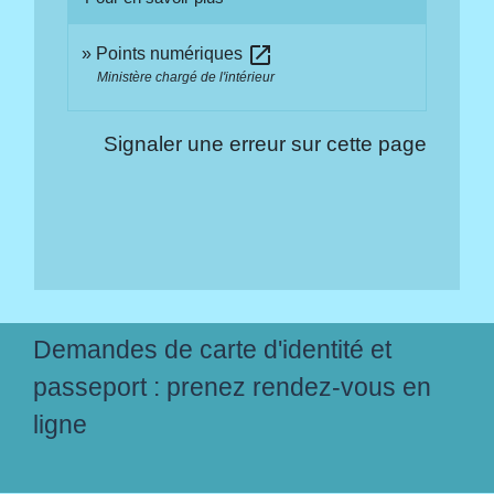
open_in_new
Points numériques
Ministère chargé de l'intérieur
Signaler une erreur sur cette page
Demandes de carte d'identité et
passeport : prenez rendez-vous en
ligne