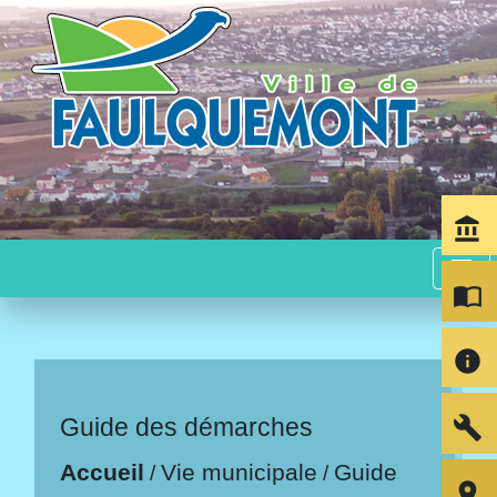
account_balance
menu
import_contacts
info
build
Guide des démarches
Accueil
Vie municipale
Guide
/
/
room