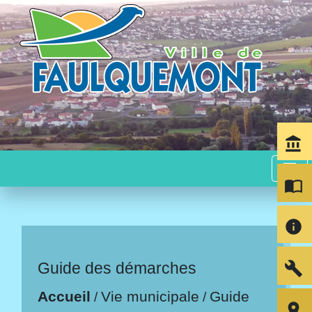
account_balance
menu
import_contacts
info
build
Guide des démarches
Accueil
Vie municipale
Guide
/
/
room