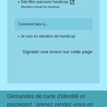
open_in_new
Site Mon parcours handicap
Ministère chargé du handicap
Comment faire si...
Je suis en situation de handicap
Signaler une erreur sur cette page
Demandes de carte d'identité et
passeport : prenez rendez-vous en