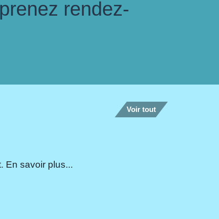
 prenez rendez-
Voir tout
 En savoir plus...