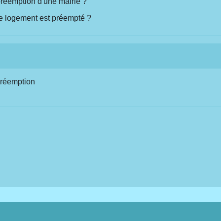
préemption d'une mairie ?
 le logement est préempté ?
 préemption