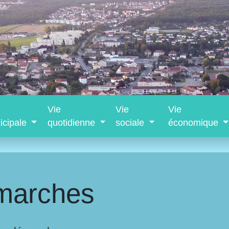
Vie
Vie
Vie
icipale
quotidienne
sociale
économique
marches