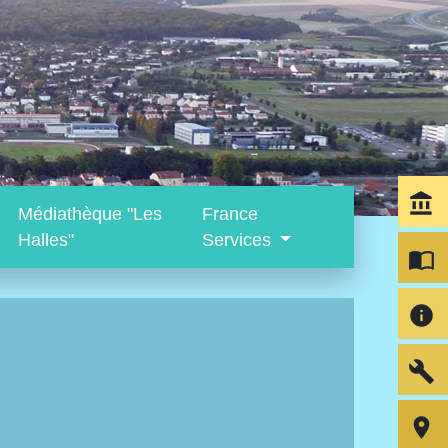
account_balance
Médiathèque "Les
France
Halles"
Services
import_contacts
info
build
room