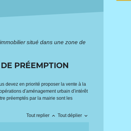
 immobilier situé dans une zone de
E DE PRÉEMPTION
us devez en priorité proposer la vente à la
s opérations d'aménagement urbain d'intérêt
tre préemptés par la mairie sont les
keyboard_arrow_up
keyboard_arrow_down
Tout replier
Tout déplier