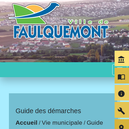
account_balance
menu
import_contacts
info
build
Guide des démarches
Accueil
Vie municipale
Guide
/
/
room