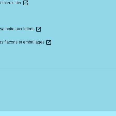
open_in_new
t mieux trier
open_in_new
sa boite aux lettres
open_in_new
les flacons et emballages
w