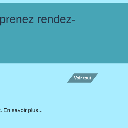
 prenez rendez-
Voir tout
 En savoir plus...