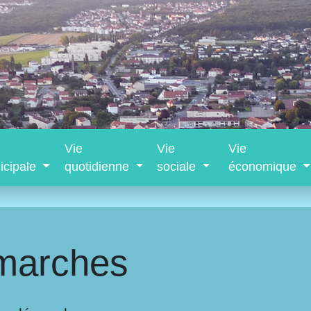
Vie
Vie
Vie
icipale
quotidienne
sociale
économique
marches