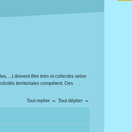
, ...) doivent être triés et collectés selon
ctivités territoriales compétent. Des
keyboard_arrow_up
keyboard_arrow_down
Tout replier
Tout déplier