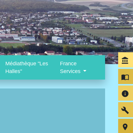
account_balance
Médiathèque "Les
France
Halles"
Services
import_contacts
info
build
room