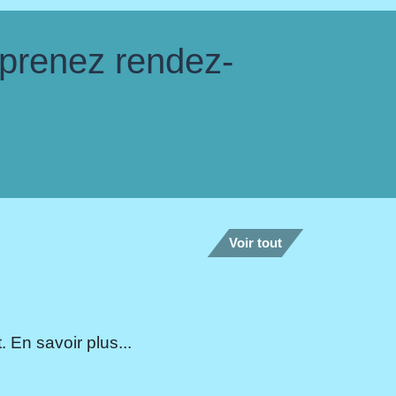
 prenez rendez-
Voir tout
 En savoir plus...