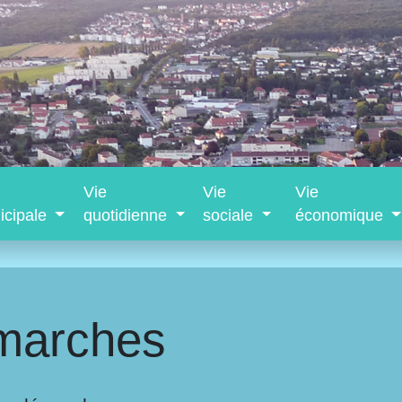
Vie
Vie
Vie
icipale
quotidienne
sociale
économique
marches