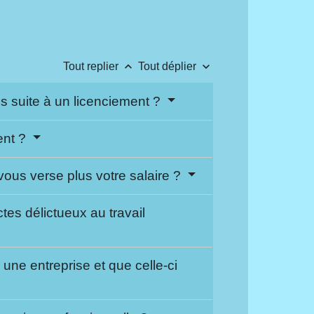
keyboard_arrow_up
keyboard_arrow_down
Tout replier
Tout déplier
 suite à un licenciement ?
ent ?
us verse plus votre salaire ?
es délictueux au travail
ne entreprise et que celle-ci