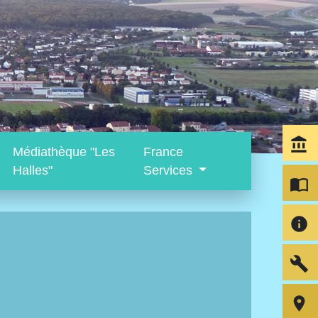
account_balance
Médiathèque "Les
France
Halles"
Services
import_contacts
info
build
room