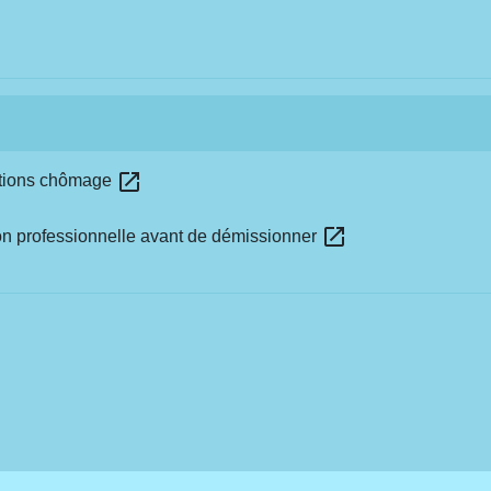
open_in_new
cations chômage
open_in_new
ion professionnelle avant de démissionner