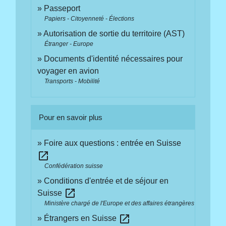
Passeport
Papiers - Citoyenneté - Élections
Autorisation de sortie du territoire (AST)
Étranger - Europe
Documents d'identité nécessaires pour
voyager en avion
Transports - Mobilité
Pour en savoir plus
Foire aux questions : entrée en Suisse
open_in_new
Confédération suisse
Conditions d'entrée et de séjour en
open_in_new
Suisse
Ministère chargé de l'Europe et des affaires étrangères
open_in_new
Étrangers en Suisse