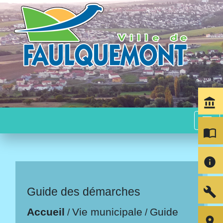
account_balance
menu
import_contacts
info
build
Guide des démarches
Accueil
Vie municipale
Guide
/
/
room