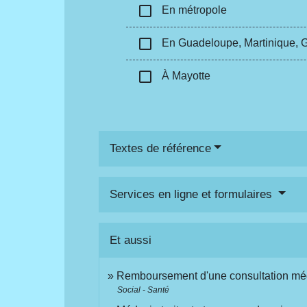
check_box_outline_blank
En métropole
check_box_outline_blank
En Guadeloupe, Martinique, G
check_box_outline_blank
À Mayotte
Textes de référence
Services en ligne et formulaires
Et aussi
Remboursement d'une consultation mé
Social - Santé