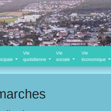
Vie
Vie
Vie
icipale
quotidienne
sociale
économique
marches