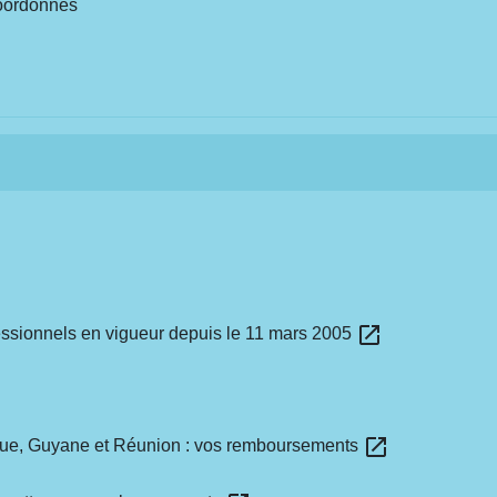
coordonnés
ew
open_in_new
ssionnels en vigueur depuis le 11 mars 2005
open_in_new
que, Guyane et Réunion : vos remboursements