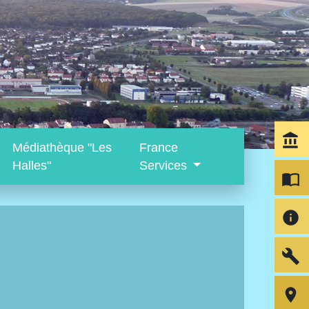
account_balance
Médiathèque "Les
France
Halles"
Services
import_contacts
info
build
room