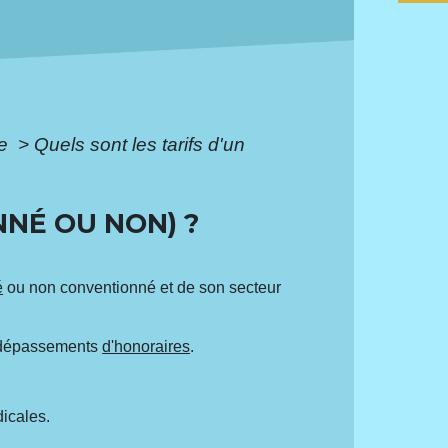
le
>
Quels sont les tarifs d'un
NNÉ OU NON) ?
é
ou non conventionné et de son secteur
de dépassements
d'honoraires
.
icales.