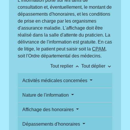
L'information porte sur les tarifs de
consultation et, éventuellement, le montant de
dépassements d'honoraires, et les conditions
de prise en charge par les organismes
d'assurance maladie. L'affichage doit être
réalisé dans la salle d'attente du praticien. La
délivrance de l'information est gratuite. En cas
de litige, le patient peut saisir soit la
CPAM
,
soit l'Ordre départemental des médecins.
keyboard_arrow_up
keyboard_arrow_down
Tout replier
Tout déplier
Activités médicales concernées
Nature de l'information
Affichage des honoraires
Dépassements d'honoraires