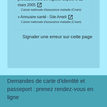
open_in_new
mars 2005
Caisse nationale d'assurance maladie (Cnam)
open_in_new
Annuaire santé - Site Ameli
Caisse nationale d'assurance maladie (Cnam)
Signaler une erreur sur cette page
Demandes de carte d'identité et
passeport : prenez rendez-vous en
ligne