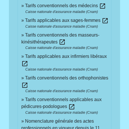
open_in_new
Tarifs conventionnels des médecins
Caisse nationale d'assurance maladie (Cnam)
open_in_new
Tarifs applicables aux sages-femmes
Caisse nationale d'assurance maladie (Cnam)
Tarifs conventionnels des masseurs-
open_in_new
kinésithérapeutes
Caisse nationale d'assurance maladie (Cnam)
Tarifs applicables aux infirmiers libéraux
open_in_new
Caisse nationale d'assurance maladie (Cnam)
Tarifs conventionnels des orthophonistes
open_in_new
Caisse nationale d'assurance maladie (Cnam)
Tarifs conventionnels applicables aux
open_in_new
pédicures-podologues
Caisse nationale d'assurance maladie (Cnam)
Nomenclature générale des actes
professionnels en vigueur depuis le 11