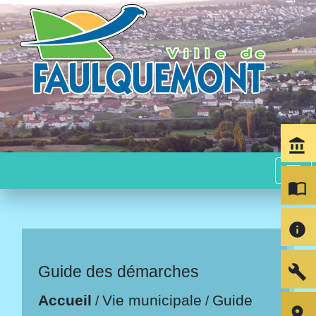
account_balance
menu
import_contacts
info
build
Guide des démarches
Accueil
Vie municipale
Guide
/
/
room