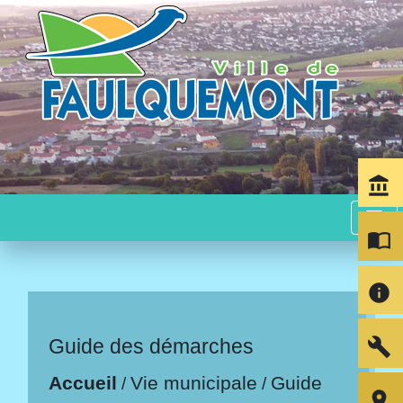
account_balance
menu
import_contacts
info
build
Guide des démarches
Accueil
Vie municipale
Guide
/
/
room