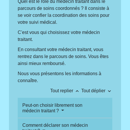
Quel est le rôle du médecin traitant dans le
parcours de soins coordonnés ? Il consiste à
se voir confier la coordination des soins pour
votre suivi médical.
C'est vous qui choisissez votre médecin
traitant.
En consultant votre médecin traitant, vous
rentrez dans le parcours de soins. Vous êtes
ainsi mieux remboursé.
Nous vous présentons les informations à
connaître.
keyboard_arrow_up
keyboard_arrow_down
Tout replier
Tout déplier
Peut-on choisir librement son
médecin traitant ?
Comment déclarer son médecin