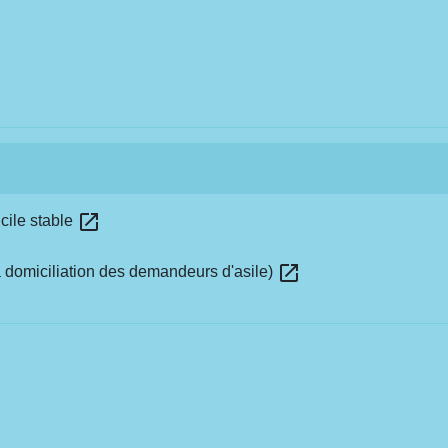
open_in_new
cile stable
open_in_new
a domiciliation des demandeurs d'asile)