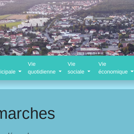
Vie
Vie
Vie
icipale
quotidienne
sociale
économique
marches