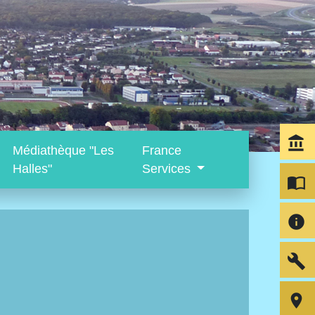
account_balance
Médiathèque "Les
France
Halles"
Services
import_contacts
info
build
room