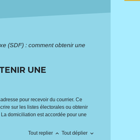
fixe (SDF) : comment obtenir une
BTENIR UNE
e adresse pour recevoir du courrier. Ce
ire sur les listes électorales ou obtenir
. La domiciliation est accordée pour une
keyboard_arrow_up
keyboard_arrow_down
Tout replier
Tout déplier