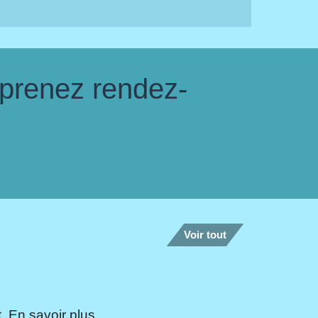
 prenez rendez-
Voir tout
 En savoir plus...