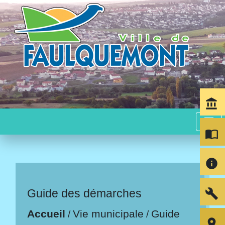
account_balance
menu
import_contacts
info
build
Guide des démarches
Accueil
Vie municipale
Guide
/
/
room