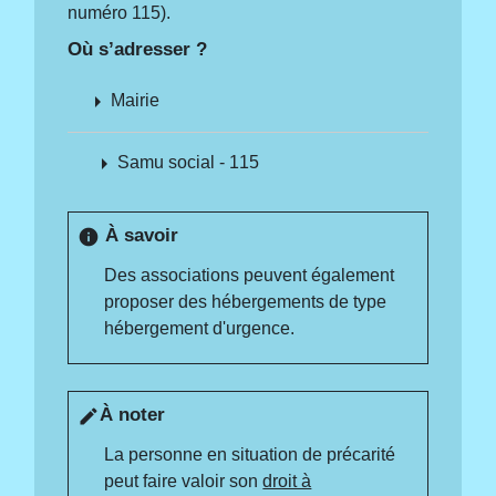
numéro 115).
Où s’adresser ?
arrow_right
Mairie
arrow_right
Samu social - 115
À savoir
info
Des associations peuvent également
proposer des hébergements de type
hébergement d'urgence.
À noter
edit
La personne en situation de précarité
peut faire valoir son
droit à