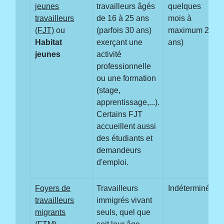
jeunes
travailleurs âgés
quelques
travailleurs
de 16 à 25 ans
mois à
(FJT)
ou
(parfois 30 ans)
maximum 2
Habitat
exerçant une
ans)
jeunes
activité
professionnelle
ou une formation
(stage,
apprentissage,...).
Certains FJT
accueillent aussi
des étudiants et
demandeurs
d'emploi.
Foyers de
Travailleurs
Indéterminée
travailleurs
immigrés vivant
migrants
seuls, quel que