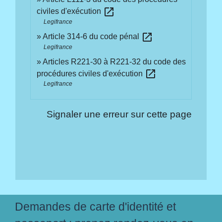
open_in_new
civiles d'exécution
Legifrance
open_in_new
Article 314-6 du code pénal
Legifrance
Articles R221-30 à R221-32 du code des
open_in_new
procédures civiles d'exécution
Legifrance
Signaler une erreur sur cette page
Demandes de carte d'identité et