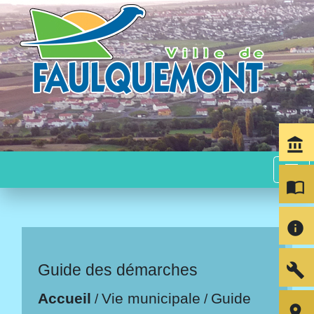
account_balance
menu
import_contacts
info
build
Guide des démarches
Accueil
Vie municipale
Guide
/
/
room