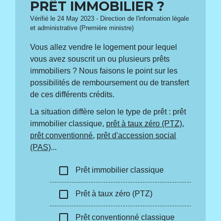
PRÊT IMMOBILIER ?
Vérifié le 24 May 2023 - Direction de l'information légale
et administrative (Première ministre)
Vous allez vendre le logement pour lequel
vous avez souscrit un ou plusieurs prêts
immobiliers ? Nous faisons le point sur les
possibilités de remboursement ou de transfert
de ces différents crédits.
La situation diffère selon le type de prêt : prêt
immobilier classique,
prêt à taux zéro (PTZ)
,
prêt conventionné
,
prêt d'accession social
(PAS)
...
check_box_outline_blank
Prêt immobilier classique
check_box_outline_blank
Prêt à taux zéro (PTZ)
check_box_outline_blank
Prêt conventionné classique