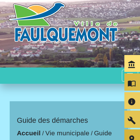
account_balance
menu
import_contacts
info
build
Guide des démarches
Accueil
Vie municipale
Guide
/
/
room