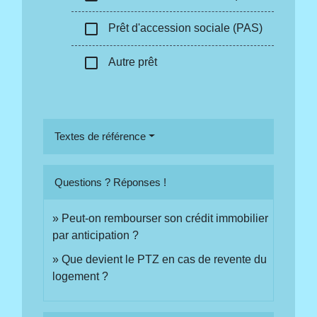
check_box_outline_blank
Prêt d'accession sociale (PAS)
check_box_outline_blank
Autre prêt
Textes de référence
Questions ? Réponses !
Peut-on rembourser son crédit immobilier
par anticipation ?
Que devient le PTZ en cas de revente du
logement ?