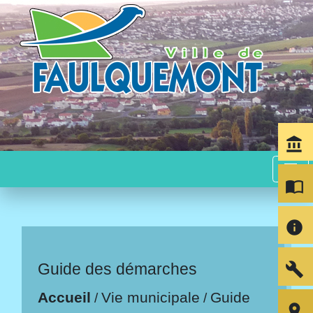
account_balance
menu
import_contacts
info
build
Guide des démarches
Accueil
Vie municipale
Guide
/
/
room