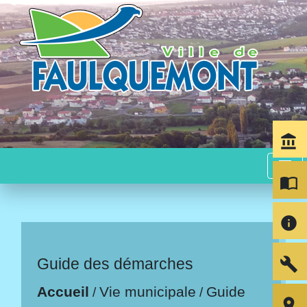
account_balance
menu
import_contacts
info
build
Guide des démarches
Accueil
Vie municipale
Guide
/
/
room