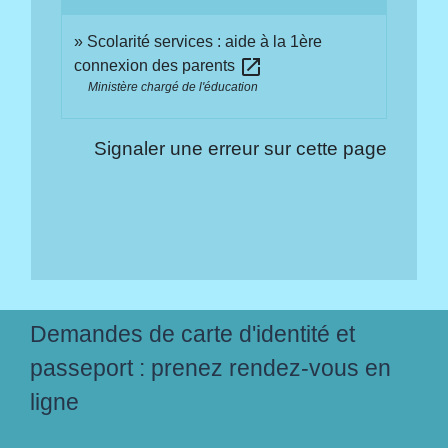
Scolarité services : aide à la 1ère
open_in_new
connexion des parents
Ministère chargé de l'éducation
Signaler une erreur sur cette page
Demandes de carte d'identité et
passeport : prenez rendez-vous en
ligne