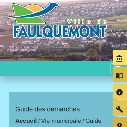
account_balance
menu
import_contacts
info
build
Guide des démarches
Accueil
Vie municipale
Guide
/
/
room