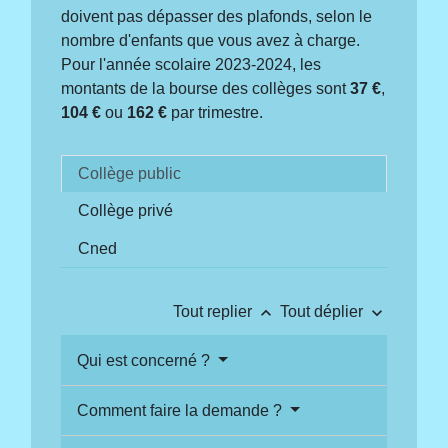
doivent pas dépasser des plafonds, selon le
nombre d'enfants que vous avez à charge.
Pour l'année scolaire 2023-2024, les
montants de la bourse des collèges sont
37 €
,
104 €
ou
162 €
par trimestre.
Collège public
Collège privé
Cned
keyboard_arrow_up
keyboard_arrow_down
Tout replier
Tout déplier
Qui est concerné ?
Comment faire la demande ?