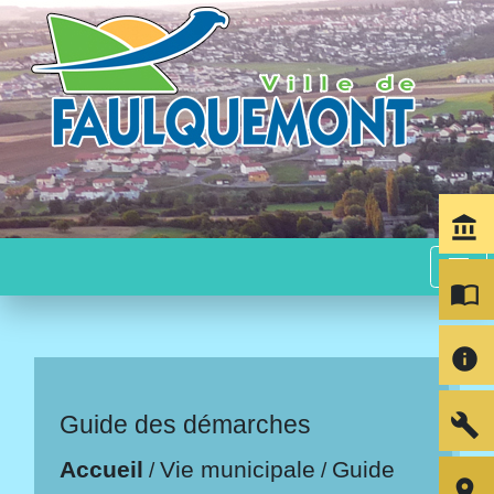
account_balance
menu
import_contacts
info
build
Guide des démarches
Accueil
Vie municipale
Guide
/
/
room