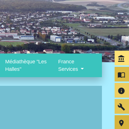
account_balance
Médiathèque "Les
France
Halles"
Services
import_contacts
info
build
room