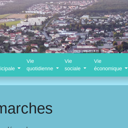
Vie
Vie
Vie
icipale
quotidienne
sociale
économique
marches