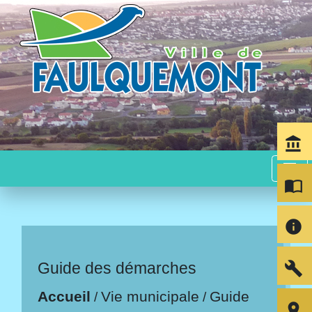
account_balance
menu
import_contacts
info
build
Guide des démarches
Accueil
Vie municipale
Guide
/
/
room