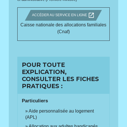
open_in_new
ACCÉDER AU SERVICE EN LIGNE
Caisse nationale des allocations familiales
(Cnaf)
POUR TOUTE
EXPLICATION,
CONSULTER LES FICHES
PRATIQUES :
Particuliers
Aide personnalisée au logement
(APL)
Allocation aux adultes handicapés