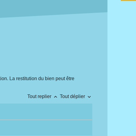
ion. La restitution du bien peut être
keyboard_arrow_up
keyboard_arrow_down
Tout replier
Tout déplier