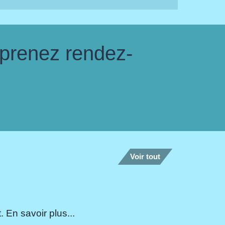
 prenez rendez-
Voir tout
 En savoir plus...