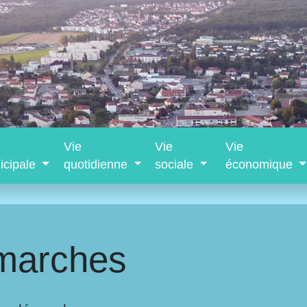
Vie
Vie
Vie
icipale
quotidienne
sociale
économique
marches