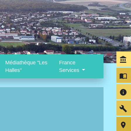
account_balance
Médiathèque "Les
France
Halles"
Services
import_contacts
info
build
room