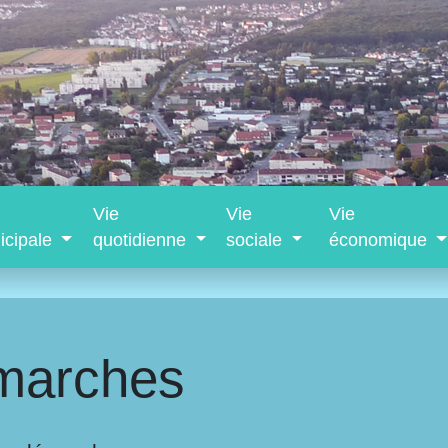
Vie
Vie
Vie
icipale
quotidienne
sociale
économique
marches