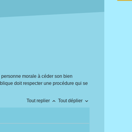
ne personne morale à céder son bien
ublique doit respecter une procédure qui se
keyboard_arrow_up
keyboard_arrow_down
Tout replier
Tout déplier