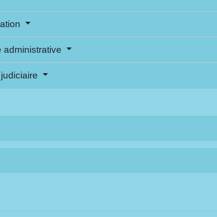
iation
e administrative
judiciaire