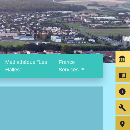
account_balance
Médiathèque "Les
France
Halles"
Services
import_contacts
info
build
room