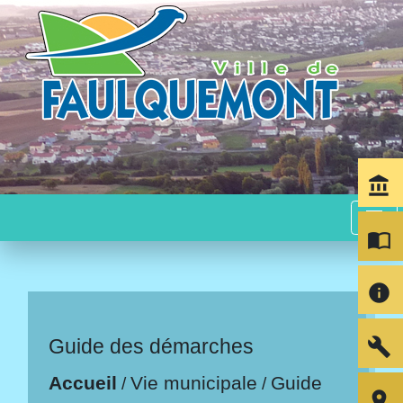
account_balance
menu
import_contacts
info
build
Guide des démarches
Accueil
Vie municipale
Guide
/
/
room