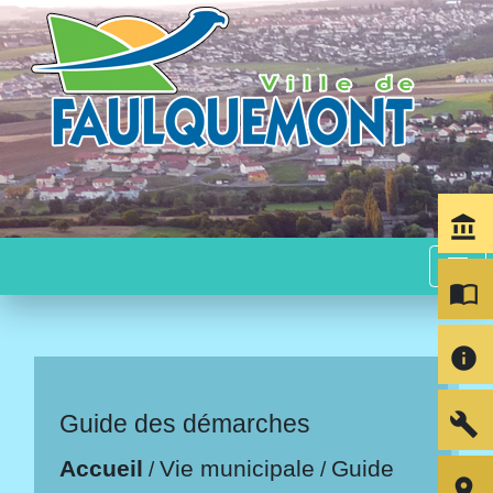
account_balance
menu
import_contacts
info
build
Guide des démarches
Accueil
Vie municipale
Guide
/
/
room