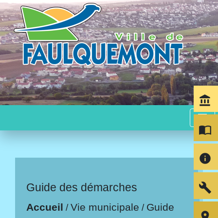
account_balance
menu
import_contacts
info
build
Guide des démarches
Accueil
Vie municipale
Guide
/
/
room