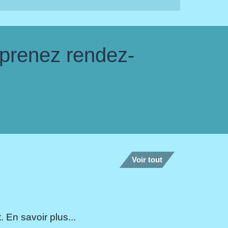
 prenez rendez-
Voir tout
 En savoir plus...