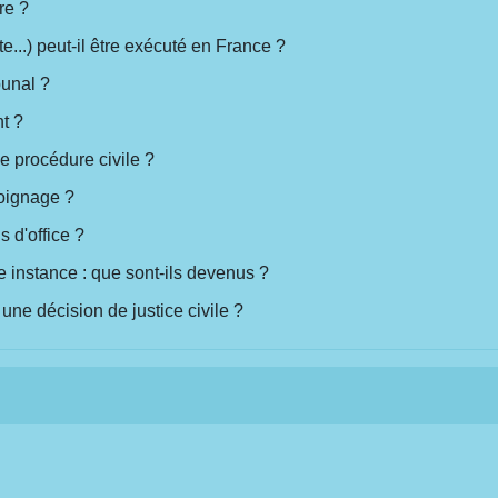
re ?
e...) peut-il être exécuté en France ?
bunal ?
t ?
e procédure civile ?
moignage ?
 d'office ?
e instance : que sont-ils devenus ?
une décision de justice civile ?