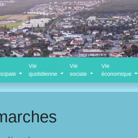
Vie
Vie
Vie
icipale
quotidienne
sociale
économique
marches