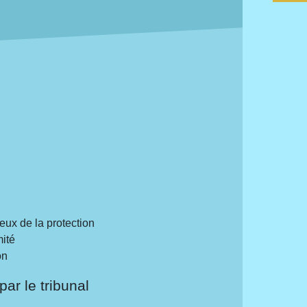
ieux de la protection
mité
on
ar le tribunal