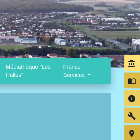
account_balance
Médiathèque "Les
France
Halles"
Services
import_contacts
info
build
room