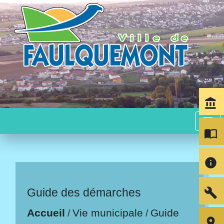
account_balance
menu
import_contacts
info
build
Guide des démarches
Accueil
Vie municipale
Guide
/
/
room