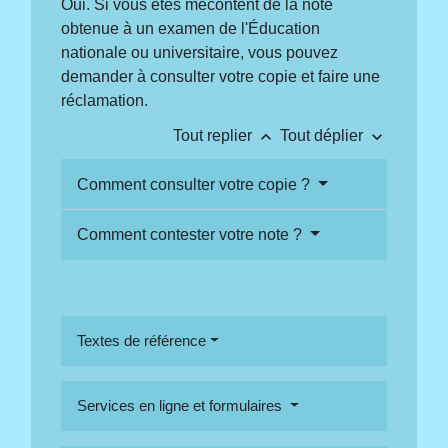
Oui. Si vous êtes mécontent de la note
obtenue à un examen de l'Éducation
nationale ou universitaire, vous pouvez
demander à consulter votre copie et faire une
réclamation.
keyboard_arrow_up
keyboard_arrow_down
Tout replier
Tout déplier
Comment consulter votre copie ?
Comment contester votre note ?
Textes de référence
Services en ligne et formulaires