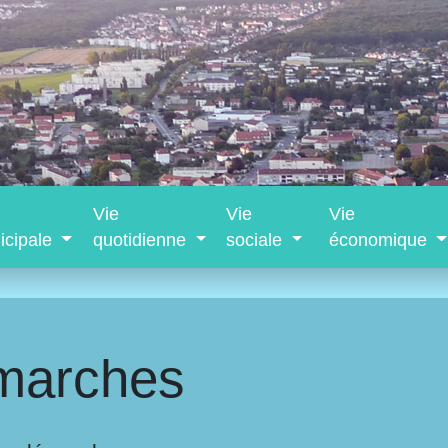
Vie
Vie
Vie
icipale
quotidienne
sociale
économique
marches