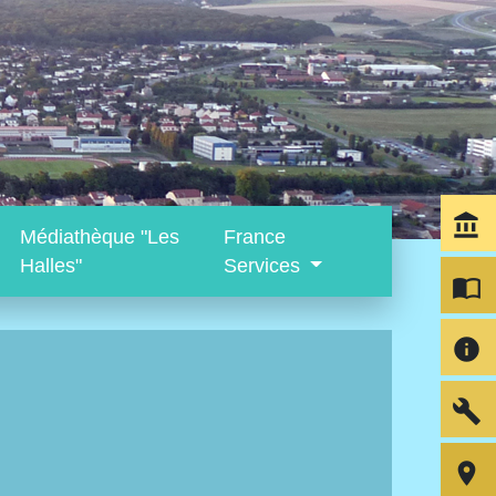
account_balance
Médiathèque "Les
France
Halles"
Services
import_contacts
info
build
room