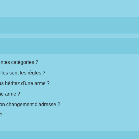
entes catégories ?
elles sont les règles ?
us héritez d'une arme ?
une arme ?
r son changement d'adresse ?
 ?