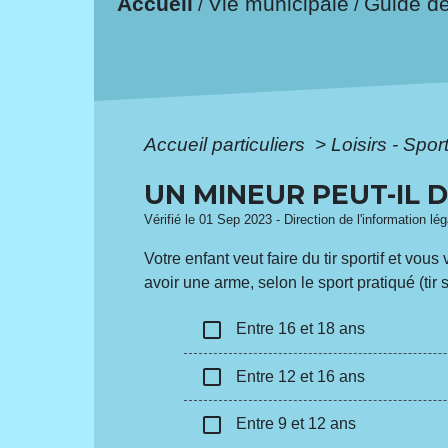
Accueil
Vie municipale
Guide d
/
/
Accueil particuliers
>
Loisirs - Spor
UN MINEUR PEUT-IL 
Vérifié le 01 Sep 2023 - Direction de l'information lé
Votre enfant veut faire du tir sportif et vo
avoir une arme, selon le sport pratiqué (tir 
check_box_outline_blank
Entre 16 et 18 ans
check_box_outline_blank
Entre 12 et 16 ans
check_box_outline_blank
Entre 9 et 12 ans