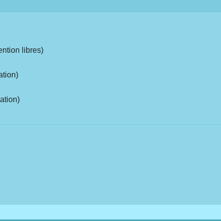
ntion libres)
ation)
ation)