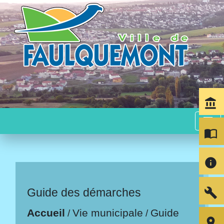
account_balance
menu
import_contacts
info
build
Guide des démarches
Accueil
Vie municipale
Guide
/
/
room