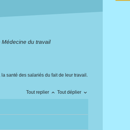
>
Médecine du travail
a santé des salariés du fait de leur travail.
keyboard_arrow_up
keyboard_arrow_down
Tout replier
Tout déplier