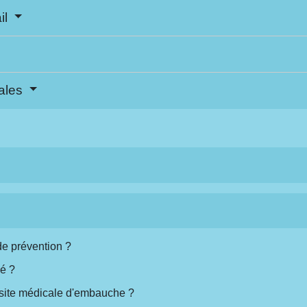
il
ales
 de prévention ?
cé ?
visite médicale d'embauche ?