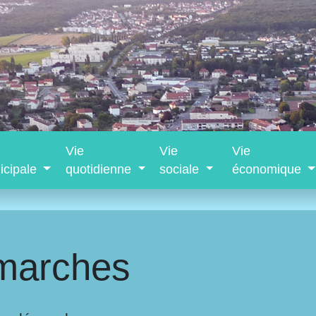
Vie
Vie
Vie
icipale
quotidienne
sociale
économique
marches