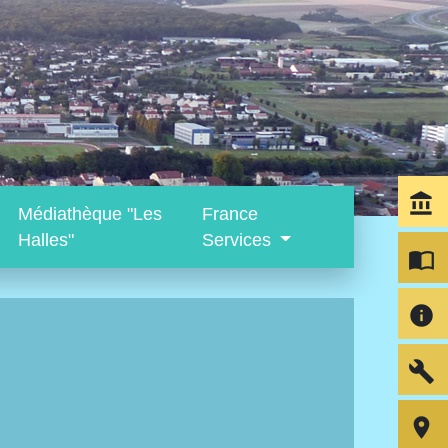
account_balance
Médiathèque "Les
France
Halles"
Services
import_contacts
info
build
room