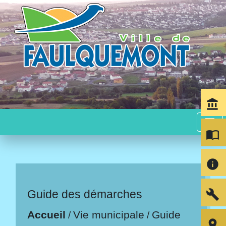
account_balance
menu
import_contacts
info
build
Guide des démarches
Accueil
Vie municipale
Guide
/
/
room