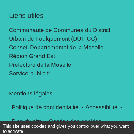
Liens utiles
Communauté de Communes du District
Urbain de Faulquemont (DUF-CC)
Conseil Départemental de la Moselle
Région Grand Est
Préfecture de la Moselle
Service-public.fr
Mentions légales
-
Politique de confidentialité
-
Accessibilité
-
Plan du site
-
Gestion des cookies
This site uses cookies and gives you control over what you want
to activate