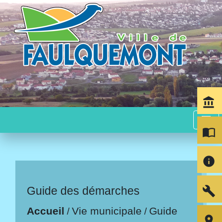
account_balance
menu
import_contacts
info
build
Guide des démarches
Accueil
Vie municipale
Guide
/
/
room