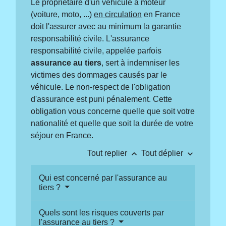
Le propriétaire d'un véhicule à moteur
(voiture, moto, ...)
en circulation
en France
doit l'assurer avec au minimum la garantie
responsabilité civile. L'assurance
responsabilité civile, appelée parfois
assurance au tiers
, sert à indemniser les
victimes des dommages causés par le
véhicule. Le non-respect de l'obligation
d'assurance est puni pénalement. Cette
obligation vous concerne quelle que soit votre
nationalité et quelle que soit la durée de votre
séjour en France.
keyboard_arrow_up
keyboard_arrow_down
Tout replier
Tout déplier
Qui est concerné par l'assurance au
tiers ?
Quels sont les risques couverts par
l'assurance au tiers ?