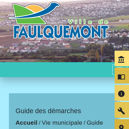
account_balance
menu
import_contacts
info
build
Guide des démarches
Accueil
Vie municipale
Guide
/
/
room