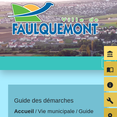
account_balance
menu
import_contacts
info
build
Guide des démarches
Accueil
Vie municipale
Guide
/
/
room