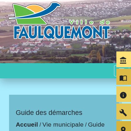
account_balance
menu
import_contacts
info
build
Guide des démarches
Accueil
Vie municipale
Guide
/
/
room