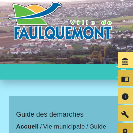
account_balance
menu
import_contacts
info
build
Guide des démarches
Accueil
Vie municipale
Guide
/
/
room