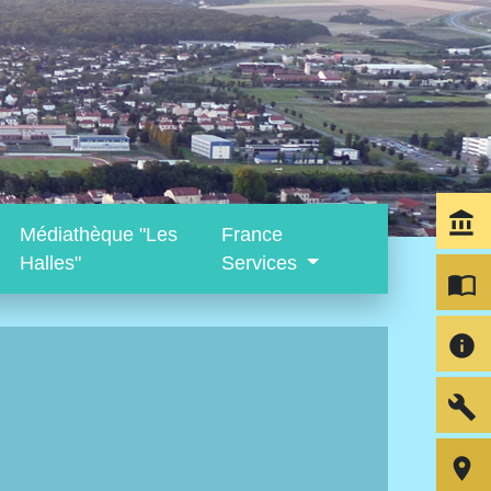
account_balance
Médiathèque "Les
France
Halles"
Services
import_contacts
info
build
room