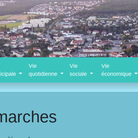
Vie
Vie
Vie
icipale
quotidienne
sociale
économique
marches