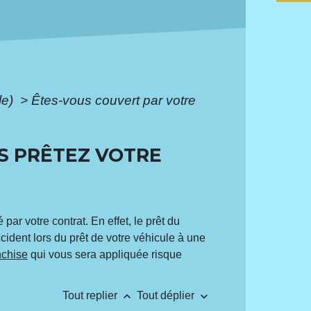
le)
>
Êtes-vous couvert par votre
S PRÊTEZ VOTRE
par votre contrat. En effet, le prêt du
ccident lors du prêt de votre véhicule à une
nchise
qui vous sera appliquée risque
keyboard_arrow_up
keyboard_arrow_down
Tout replier
Tout déplier