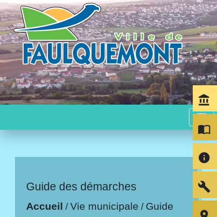
account_balance
menu
import_contacts
info
build
Guide des démarches
Accueil
Vie municipale
Guide
/
/
room