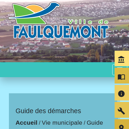
account_balance
menu
import_contacts
info
build
Guide des démarches
Accueil
Vie municipale
Guide
/
/
room