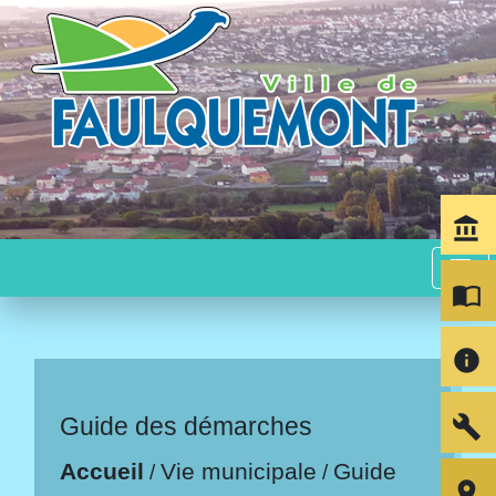
account_balance
menu
import_contacts
info
build
Guide des démarches
Accueil
Vie municipale
Guide
/
/
room