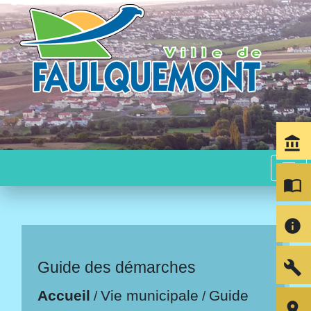
account_balance
menu
import_contacts
info
build
Guide des démarches
Accueil
Vie municipale
Guide
/
/
room