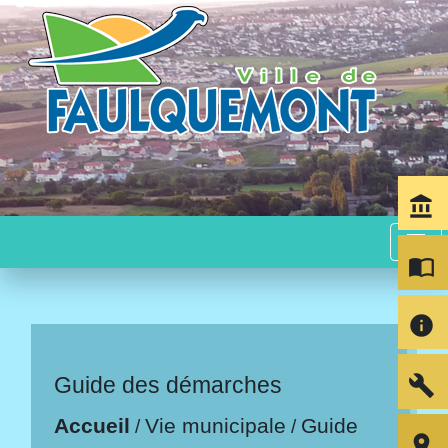
account_balance
menu
import_contacts
info
build
Guide des démarches
Accueil
Vie municipale
Guide
/
/
room