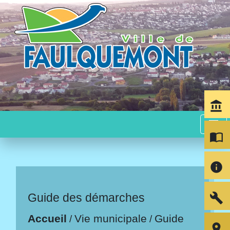
account_balance
menu
import_contacts
info
build
Guide des démarches
Accueil
Vie municipale
Guide
/
/
room