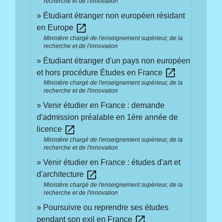
recherche et de l'innovation
Étudiant étranger non européen résidant
open_in_new
en Europe
Ministère chargé de l'enseignement supérieur, de la
recherche et de l'innovation
Étudiant étranger d'un pays non européen
open_in_new
et hors procédure Études en France
Ministère chargé de l'enseignement supérieur, de la
recherche et de l'innovation
Venir étudier en France : demande
d'admission préalable en 1ère année de
open_in_new
licence
Ministère chargé de l'enseignement supérieur, de la
recherche et de l'innovation
Venir étudier en France : études d'art et
open_in_new
d'architecture
Ministère chargé de l'enseignement supérieur, de la
recherche et de l'innovation
Poursuivre ou reprendre ses études
open_in_new
pendant son exil en France